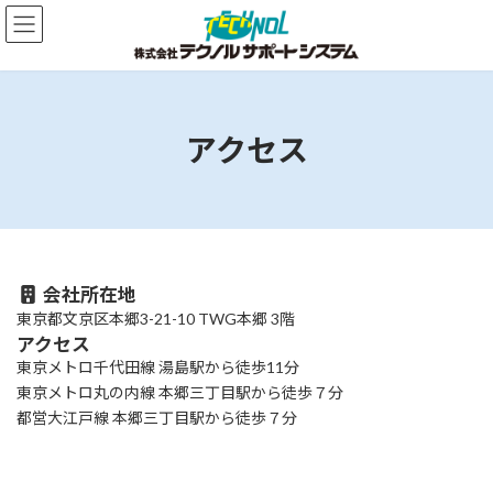
コ
ナ
ン
ビ
テ
ゲ
ン
ー
ツ
シ
へ
ョ
アクセス
ス
ン
キ
に
ッ
移
プ
動
会社所在地
東京都文京区本郷3-21-10 TWG本郷 3階
アクセス
東京メトロ千代田線 湯島駅から徒歩11分
東京メトロ丸の内線 本郷三丁目駅から徒歩７分
都営大江戸線 本郷三丁目駅から徒歩７分