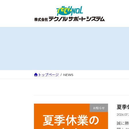
コ
ナ
ン
ビ
テ
ゲ
ン
ー
ツ
シ
へ
ョ
ス
ン
キ
に
ッ
移
プ
動
トップページ
NEWS
夏季
お知らせ
2026.07.
誠に勝