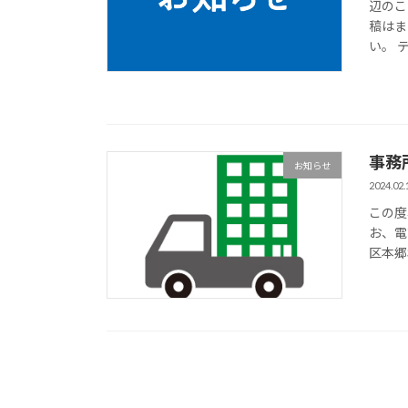
辺のこ
稿はま
い。 テ
事務
お知らせ
2024.02.
この度
お、電
区本郷3